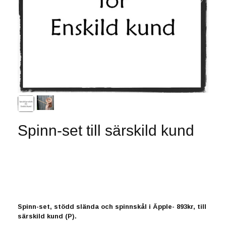
Spinn-set till särskild kund
Just nu har vi inte den här produkten i lager. Men
återkom, för den kommer troligen finnas tillgänglig
igen snart. :-)
Spinn-set, stödd slända och spinnskål i Äpple- 893kr, till
särskild kund (P).