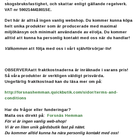
skogsbruksfastighet, och skattar enligt gällande regelverk.
VAT-nr 590214441801SE.
Det här är alltså ingen vanlig webshop. Du kommer kunna köpa
helt
unika
produkter som är producerade med maximal
miljöhänsyn
och minimalt användande av el/olja. Du kommer
alltid att kunna ha personlig kontakt med oss när du handlar!
Välkommen
att följa med oss i vårt självförsörjar-liv!
OBSERVERAatt fraktkostnaderna är inräknade i varans pris!
Så våra produkter är verkligen väldigt prisvärda.
Ungefärlig fraktkostnad kan du läsa mer om på:
http://forsnashemman.quickbutik.com/sidor/terms-and-
conditions
Har du frågor eller funderingar?
Maila oss direkt på:
Forsnäs Hemman
För vi är ingen vanlig web-shop!
Vi är en liten unik gårdsbutik fast på nätet.
Du kommer alltid kunna ha nära personlig kontakt med oss!