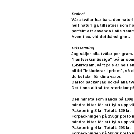
Dofter?
Våra tvålar har bara den naturl
helt naturliga tillsatser som hon
perfekt att använda i alla sa
Även t.ex. vid doftkänslighet.
Prissättning.
Jag säljer alla tvålar per gram
"hantverksmässiga" tvålar som s
1,45kr/gram, vårt pris är helt en
alltid "inkluderar i priset", s
du betalar för dina varor.
Därför packar jag också alla två
Det finns alltså tre storlekar p
Den minsta som sänds på 100gr p
mindre bitar för att fylla upp vi
Paketering 3 kr. Totalt: 129 kr.
Förpackningen på 250gr porto in
mindre bitar för att fylla upp vi
Paketering 4 kr. Totalt: 293 kr.
Förpackningen på 500gr porto in