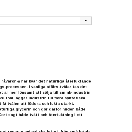
 råvaror & har kvar det naturliga återfuktande
ngs-processen. I vanliga affärs-tvålar tas det
et är mer lönsamt att sälja till smink-industrin.
utom lägger industrin till flera syntetiska
få tvålen att löddra och lukta starkt.
naturliga glycerin och gör därför huden både
rt sagt både tvätt och återfuktning i ett
a det renaste animaliska fettet, från små lokala