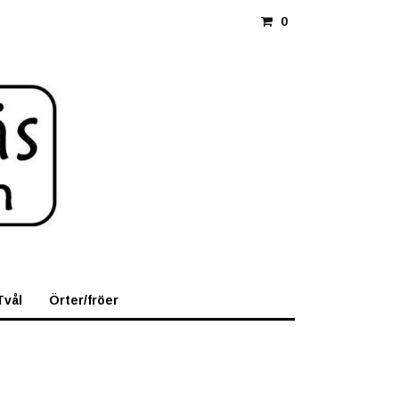
0
Tvål
Örter/fröer