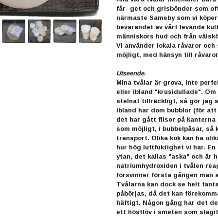
får- get och grisbönder som of
närmaste Sameby som vi köper re
bevarandet av vårt levande kult
människors hud och från välsköt
Vi använder lokala råvaror och
möjligt, med hänsyn till råvaror
Utseende.
Mina tvålar är grova, inte perf
eller ibland "krusidullade". Om 
stelnat tillräckligt, så gör ja
ibland har dom bubblor (för att
det har gått flisor på kanterna
som möjligt, i bubbelpåsar, så 
transport. Olika kok kan ha olik
hur hög luftfuktighet vi har. En
ytan, det kallas "aska" och är h
natriumhydroxiden i tvålen reag
försvinner första gången man a
Tvålarna kan dock se helt fant
påbörjas, då det kan förekomm
häftigt. Någon gång har det de
ett höstlöv i smeten som slagi