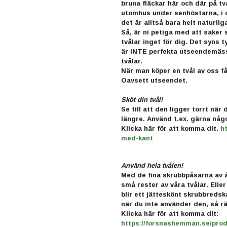
bruna fläckar här och där på tv
utomhus under senhöstarna, i d
det är alltså bara helt naturliga 
Så, är ni petiga med att saker 
tvålar inget för dig. Det syns 
är INTE perfekta utseendemäs
tvålar.
När man köper en tvål av oss få
Oavsett utseendet.
Sköt din tvål!
Se till att den ligger torrt när
längre. Använd t.ex. gärna någo
Klicka här för att komma dit.
h
med-kant
Använd hela tvålen!
Med de fina skrubbpåsarna av 
små rester av våra tvålar. Elle
blir ett jätteskönt skrubbredska
när du inte använder den, så rä
Klicka här för att komma dit:
https://forsnashemman.se/prod