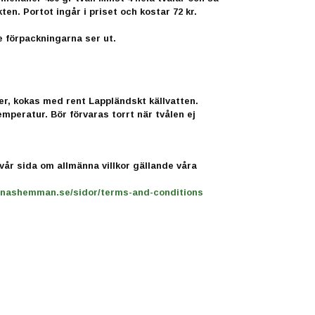
kten. Portot ingår i priset och kostar 72 kr.
re förpackningarna ser ut.
ster, kokas med rent Lappländskt källvatten.
emperatur. Bör förvaras torrt när tvålen ej
vår sida om allmänna villkor gällande våra
rsnashemman.se/sidor/terms-and-conditions