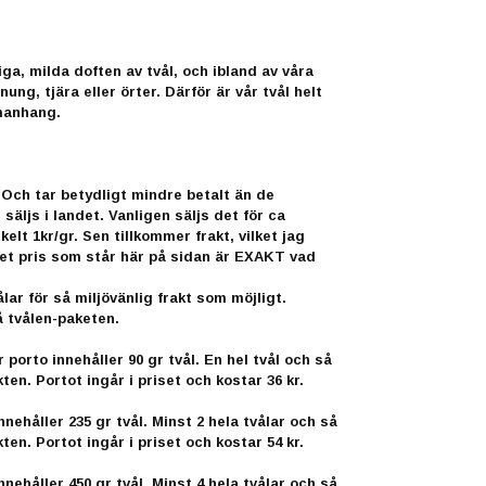
iga, milda doften av tvål, och ibland av våra
ung, tjära eller örter. Därför är vår tvål helt
mmanhang.
. Och tar betydligt mindre betalt än de
äljs i landet. Vanligen säljs det för ca
kelt 1kr/gr. Sen tillkommer frakt, vilket jag
å det pris som står här på sidan är EXAKT vad
lar för så miljövänlig frakt som möjligt.
å tvålen-paketen.
orto innehåller 90 gr tvål. En hel tvål och så
kten. Portot ingår i priset och kostar 36 kr.
nehåller 235 gr tvål. Minst 2 hela tvålar och så
kten. Portot ingår i priset och kostar 54 kr.
nehåller 450 gr tvål. Minst 4 hela tvålar och så