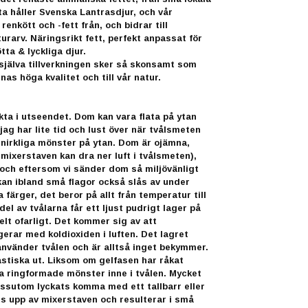
ta håller Svenska Lantrasdjur, och vår
nkött och -fett från, och bidrar till
urarv. Näringsrikt fett, perfekt anpassat för
ta & lyckliga djur.
 själva tillverkningen sker så skonsamt som
nas höga kvalitet och till vår natur.
ekta i utseendet. Dom kan vara flata på ytan
jag har lite tid och lust över när tvålsmeten
g snirkliga mönster på ytan. Dom är ojämna,
 mixerstaven kan dra ner luft i tvålsmeten),
 och eftersom vi sänder dom så miljövänligt
kan ibland små flagor också slås av under
a färger, det beror på allt från temperatur till
 del av tvålarna får ett ljust pudrigt lager på
elt ofarligt. Det kommer sig av att
erar med koldioxiden i luften. Det lagret
nvänder tvålen och är alltså inget bekymmer.
astiska ut. Liksom om gelfasen har råkat
a ringformade mönster inne i tvålen. Mycket
ssutom lyckats komma med ett tallbarr eller
ts upp av mixerstaven och resulterar i små