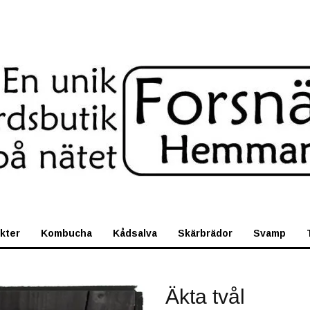
ukter
Kombucha
Kådsalva
Skärbrädor
Svamp
Äkta tvål