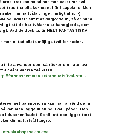
ålarna. Det kan bli så när man kokar sin tvål
et traditionella kokhuset här i Lappland. Men
saker i mina tvålar, inget farligt alls. :-)
ska se industriellt maskingjorda ut, så är mina
tydligt att de här tvålarna är handgjorda, dom
sigt. Vad de dock är, är HELT FANTASTISKA
r man alltså bästa möjliga tvål för huden.
 du inte använder den, så räcker din naturtvål
t av våra vackra tvål-ställ
ttp://forsnashemman.se/products/tval-stall-
återvunnet balsnöre, så kan man använda alla
r så kan man lägga in en hel tvål i påsen. Den
p i duschen/badet. Se till att den ligger torrt
cker din naturtvål längre.
ucts/skrubbpase-for-tval