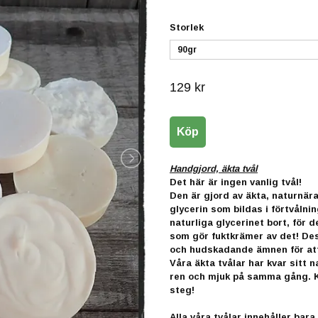
Storlek
90gr
129 kr
Handgjord, äkta tvål
Det här är ingen vanlig tvål!
Den är gjord av äkta, naturnära
glycerin som bildas i förtvålni
naturliga glycerinet bort, för d
som gör fuktkrämer av det! Dess
och hudskadande ämnen för att 
Våra äkta tvålar har kvar sitt 
ren och mjuk på samma gång. Ko
steg!
Alla våra tvålar innehåller bar